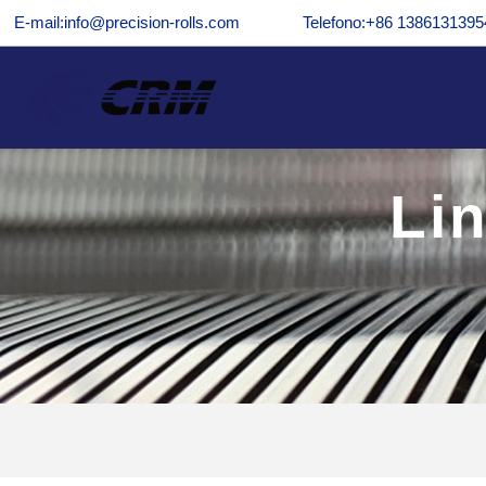
E-mail:info@precision-rolls.com
Telefono:+86 1386131395
Li