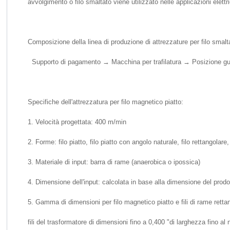
avvolgimento o filo smaltato viene utilizzato nelle applicazioni elettri
Composizione della linea di produzione di attrezzature per filo smalt
Supporto di pagamento → Macchina per trafilatura → Posizione guida 
Specifiche dell'attrezzatura per filo magnetico piatto:
1. Velocità progettata: 400 m/min
2. Forme: filo piatto, filo piatto con angolo naturale, filo rettangolare, 
3. Materiale di input: barra di rame (anaerobica o ipossica)
4. Dimensione dell'input: calcolata in base alla dimensione del prodot
5. Gamma di dimensioni per filo magnetico piatto e fili di rame rettan
fili del trasformatore di dimensioni fino a 0,400 "di larghezza fino al