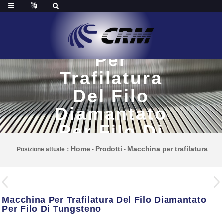
Macchina
Per
Trafilatura
Del Filo
Diamantato
Per Filo Di
Tungsteno
Home
Prodotti
Macchina per trafilatura
Posizione attuale：
-
-
Macchina Per Trafilatura Del Filo Diamantato
Per Filo Di Tungsteno